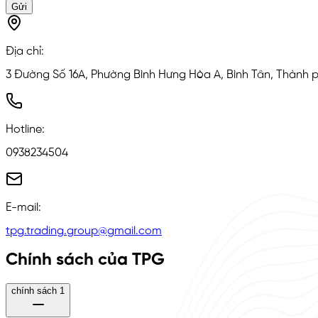
Gửi
Địa chỉ
:
3 Đường Số 16A, Phường Bình Hưng Hòa A, Bình Tân, Thành 
Hotline
:
0938234504
E-mail
:
tpg.trading.group@gmail.com
Chính sách của TPG
chính sách 1