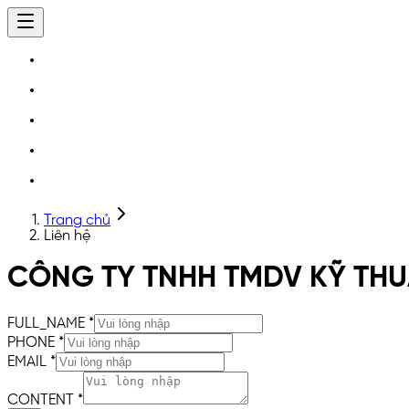
Trang chủ
Liên hệ
CÔNG TY TNHH TMDV KỸ THU
FULL_NAME
*
PHONE
*
EMAIL
*
CONTENT
*