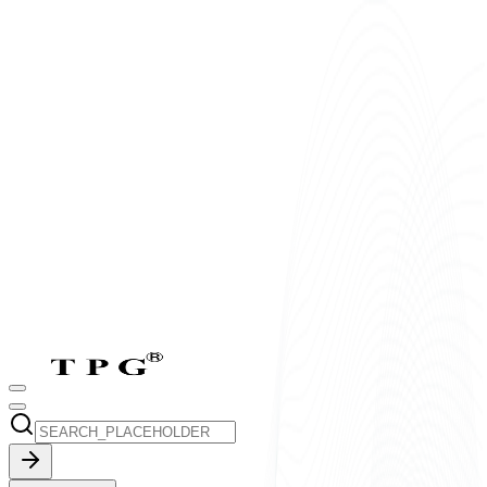
T2-T7:
8h-17h30
CN:
9h-17h30
vi