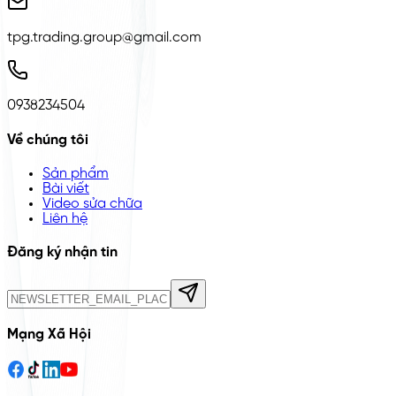
tpg.trading.group@gmail.com
0938234504
Về chúng tôi
Sản phẩm
Bài viết
Video sửa chữa
Liên hệ
Đăng ký nhận tin
Mạng Xã Hội