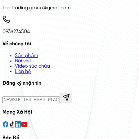
tpg.trading.group@gmail.com
0938234504
Về chúng tôi
Sản phẩm
Bài viết
Video sửa chữa
Liên hệ
Đăng ký nhận tin
Mạng Xã Hội
Bản Đồ