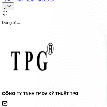
Tư Vấn Miễn Phí
Liên hệ báo giá
vi
Đang tải...
CÔNG TY TNHH TMDV KỸ THUẬT TPG