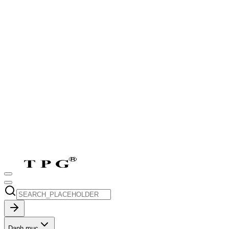
T2-T7:
8h-17h30
CN:
9h-17h30
vi
Danh mục