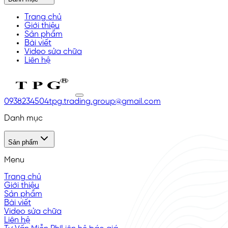
Trang chủ
Giới thiệu
Sản phẩm
Bài viết
Video sửa chữa
Liên hệ
0938234504
tpg.trading.group@gmail.com
Danh mục
Sản phẩm
Menu
Trang chủ
Giới thiệu
Sản phẩm
Bài viết
Video sửa chữa
Liên hệ