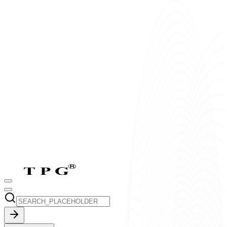
T2-T7:
8h-17h30
CN:
9h-17h30
vi