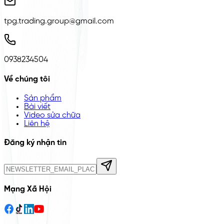
tpg.trading.group@gmail.com
0938234504
Về chúng tôi
Sản phẩm
Bài viết
Video sửa chữa
Liên hệ
Đăng ký nhận tin
Mạng Xã Hội