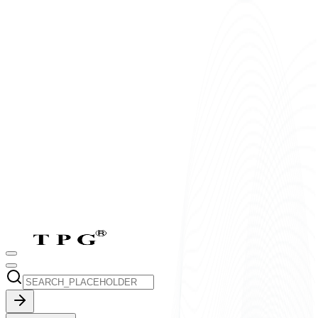
T2-T7:
8h-17h30
CN:
9h-17h30
vi