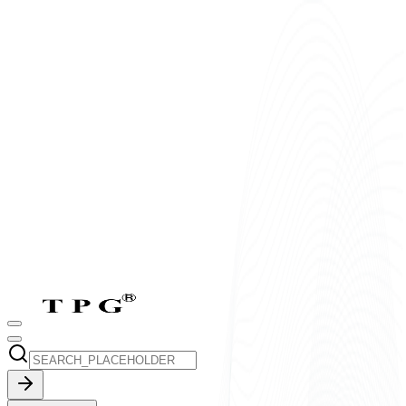
T2-T7:
8h-17h30
CN:
9h-17h30
vi