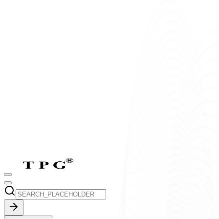
T2-T7:
8h-17h30
CN:
9h-17h30
vi