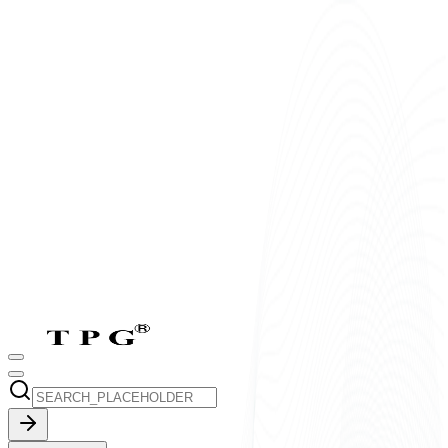
T2-T7:
8h-17h30
CN:
9h-17h30
vi