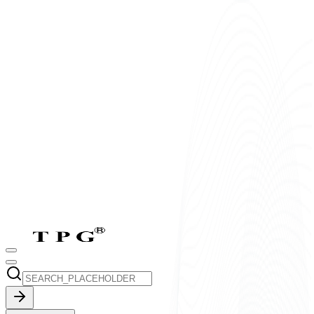
T2-T7:
8h-17h30
CN:
9h-17h30
vi