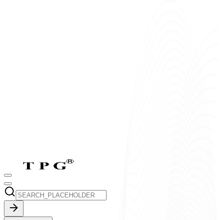
T2-T7:
8h-17h30
CN:
9h-17h30
vi