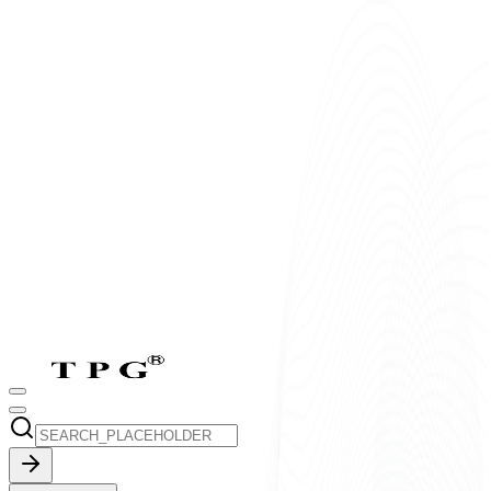
T2-T7:
8h-17h30
CN:
9h-17h30
vi