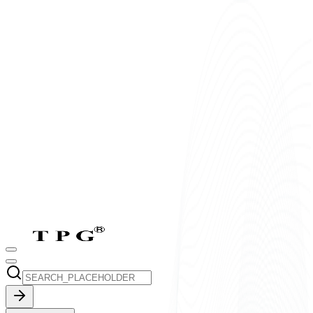
T2-T7:
8h-17h30
CN:
9h-17h30
vi