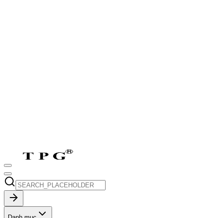
T2-T7:
8h-17h30
CN:
9h-17h30
vi
Danh mục