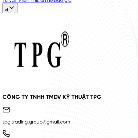
Tư Vấn Miễn Phí
Liên hệ báo giá
vi
CÔNG TY TNHH TMDV KỸ THUẬT TPG
tpg.trading.group@gmail.com