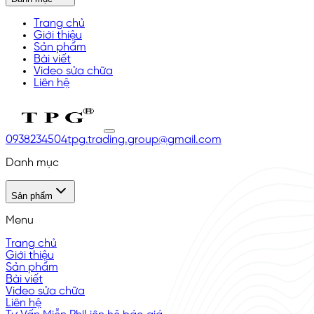
Trang chủ
Giới thiệu
Sản phẩm
Bài viết
Video sửa chữa
Liên hệ
0938234504
tpg.trading.group@gmail.com
Danh mục
Sản phẩm
Menu
Trang chủ
Giới thiệu
Sản phẩm
Bài viết
Video sửa chữa
Liên hệ